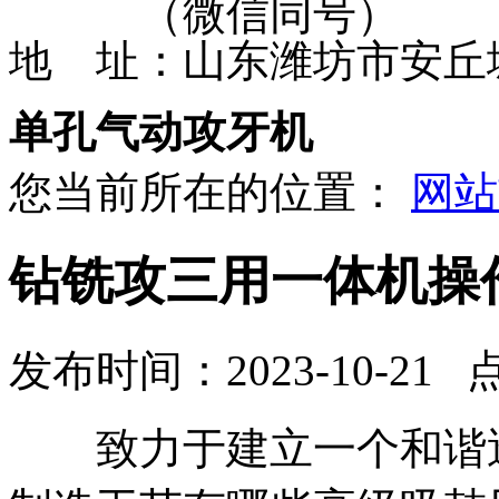
（微信同号）
地 址：山东潍坊市安丘
单孔气动攻牙机
您当前所在的位置：
网站
钻铣攻三用一体机操
发布时间：2023-10-21 
致力于建立一个和谐透