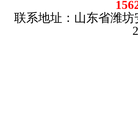
156
联系地址：山东省潍坊