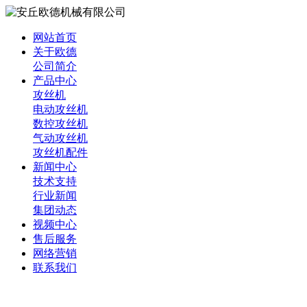
网站首页
关于欧德
公司简介
产品中心
攻丝机
电动攻丝机
数控攻丝机
气动攻丝机
攻丝机配件
新闻中心
技术支持
行业新闻
集团动态
视频中心
售后服务
网络营销
联系我们