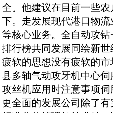
全。他建议在目前一些农
下。走发展现代港口物流
等核心业务。全自动攻钻
排行榜共同发展同绘新世
疲软的思想没有疲软的市
县多轴气动攻牙机中心伺
攻丝机应用时注意事项伺
更全面的发展公司除了有