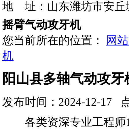
地 址：山东潍坊市安丘
摇臂气动攻牙机
您当前所在的位置：
网站
机
阳山县多轴气动攻牙
发布时间：2024-12-17 
各类资深专业工程师15